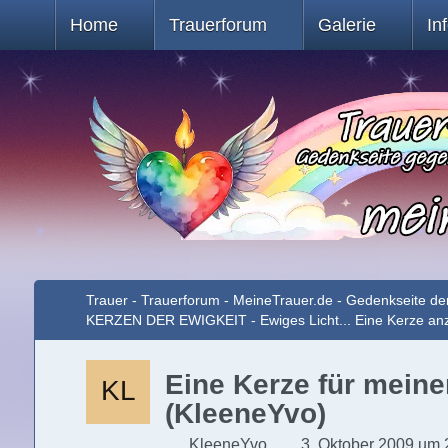
Home
Trauerforum
Galerie
In
Trauer - Trauerforum - MeineTrauer.de - Gedenkseite de
KERZEN DER EWIGKEIT - Ewiges Licht... Eine Kerze a
Eine Kerze für meine
(KleeneYvo)
KleeneYvo
3. Oktober 2009 um 