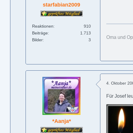
starfabian2009
Reaktionen
910
Beiträge
1.713
Oma und Opa 
Bilder
3
4. Oktober 2
Für Josef le
*Aanja*