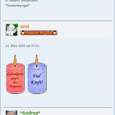
In stillem Gedenken
*Gedenkengel*
Online
anzi
14. März 2025 um 07:03
*Andrea*