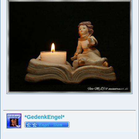
*GedenkEngel*