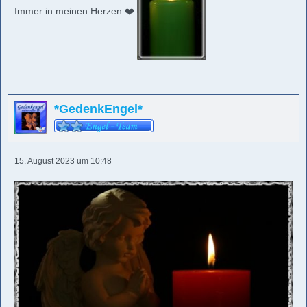
Immer in meinen Herzen ❤️
*GedenkEngel*
15. August 2023 um 10:48