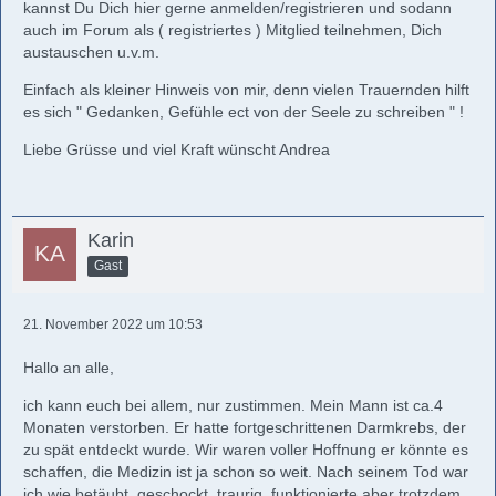
kannst Du Dich hier gerne anmelden/registrieren und sodann
auch im Forum als ( registriertes ) Mitglied teilnehmen, Dich
austauschen u.v.m.
Einfach als kleiner Hinweis von mir, denn vielen Trauernden hilft
es sich " Gedanken, Gefühle ect von der Seele zu schreiben " !
Liebe Grüsse und viel Kraft wünscht Andrea
Karin
Gast
21. November 2022 um 10:53
Hallo an alle,
ich kann euch bei allem, nur zustimmen. Mein Mann ist ca.4
Monaten verstorben. Er hatte fortgeschrittenen Darmkrebs, der
zu spät entdeckt wurde. Wir waren voller Hoffnung er könnte es
schaffen, die Medizin ist ja schon so weit. Nach seinem Tod war
ich wie betäubt, geschockt, traurig, funktionierte aber trotzdem.