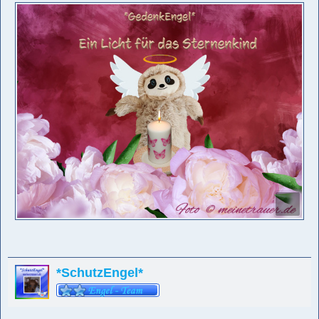
*SchutzEngel*