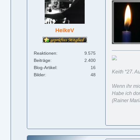
HeikeV
Reaktionen
9.575
Beiträge
2.400
Blog-Artikel
16
Keith *27. 
Bilder
48
Wenn ihr mic
Habe ich dor
(Rainer Mari