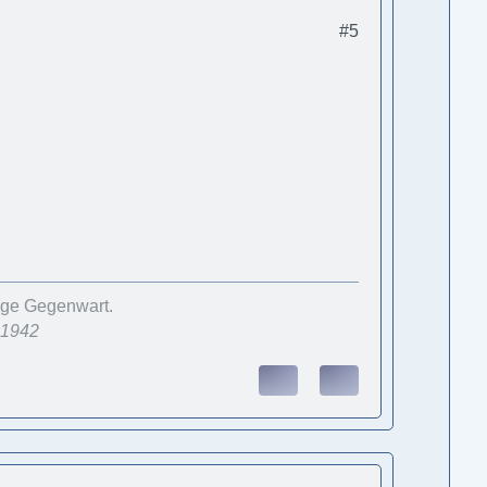
#5
wige Gegenwart.
.1942