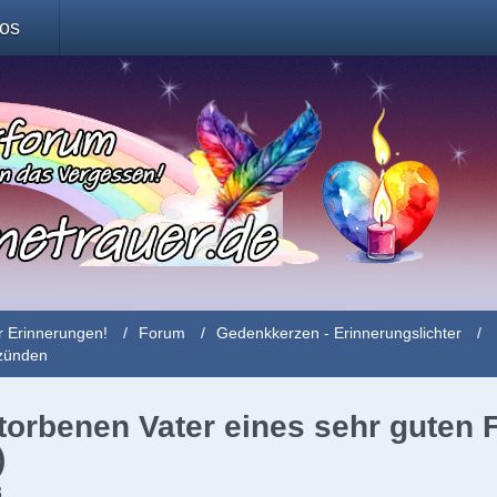
fos
r Erinnerungen!
Forum
Gedenkkerzen - Erinnerungslichter
nzünden
torbenen Vater eines sehr guten 
)
3