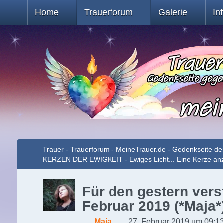
Home
Trauerforum
Galerie
In
Trauer - Trauerforum - MeineTrauer.de - Gedenkseite de
KERZEN DER EWIGKEIT - Ewiges Licht... Eine Kerze a
Für den gestern vers
Februar 2019 (*Maja*
Maja
27. Februar 2019 um 09:1