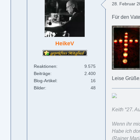
28. Februar 
Für den Vat
HeikeV
Reaktionen
9.575
Beiträge
2.400
Leise Grüße
Blog-Artikel
16
Bilder
48
Keith *27. 
Wenn ihr mic
Habe ich dor
(Rainer Mari