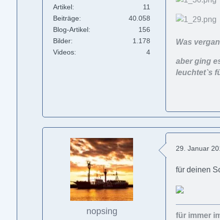
Artikel
11
Beiträge
40.058
Blog-Artikel
156
Bilder
1.178
Was vergang
Videos
4
aber ging e
leuchtet`s f
29. Januar 2
für deinen 
nopsing
für immer i