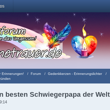
fos
r Erinnerungen!
Forum
Gedenkkerzen - Erinnerungslichter
nzünden
n besten Schwiegerpapa der Welt
9:14