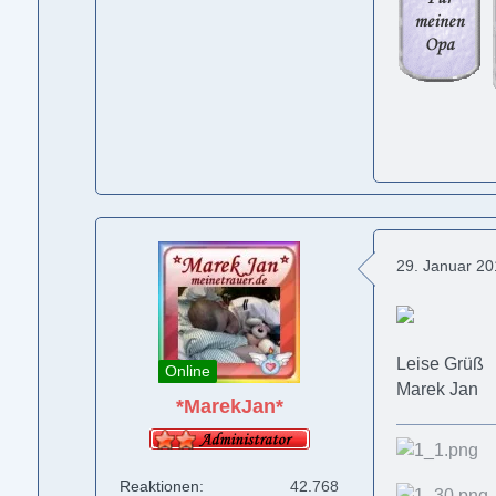
29. Januar 2
Leise Grüß
Online
Marek Jan
*MarekJan*
Reaktionen
42.768