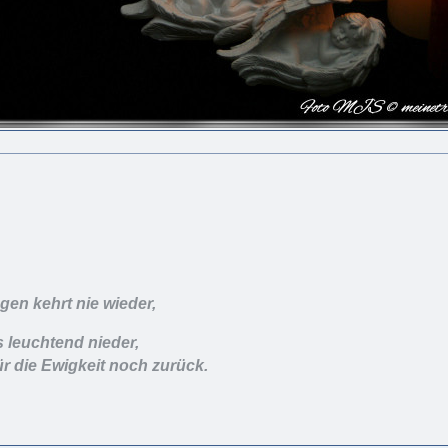
en kehrt nie wieder,
s leuchtend nieder,
ür die Ewigkeit noch zurück.