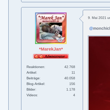
9. Mai 2021 
monchic
*MarekJan*
Reaktionen
42.768
Artikel
11
Beiträge
40.058
Blog-Artikel
156
Bilder
1.178
Videos
4