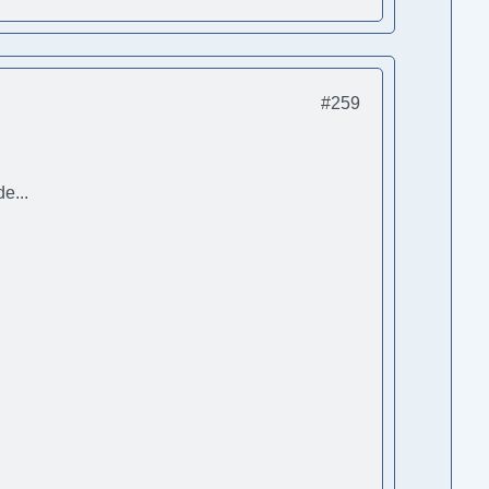
#259
e...