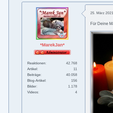
25. März 202
Für Deine 
*MarekJan*
Reaktionen
42.768
Artikel
11
Beiträge
40.058
Blog-Artikel
156
Bilder
1.178
Videos
4