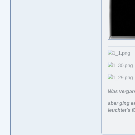
Was vergang
aber ging e
leuchtet`s f