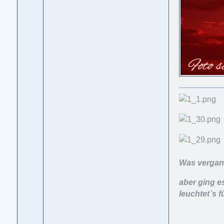
Was vergang
aber ging e
leuchtet`s f