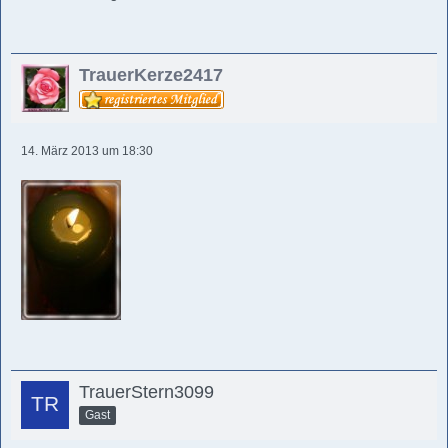
TrauerKerze2417
14. März 2013 um 18:30
TrauerStern3099
Gast