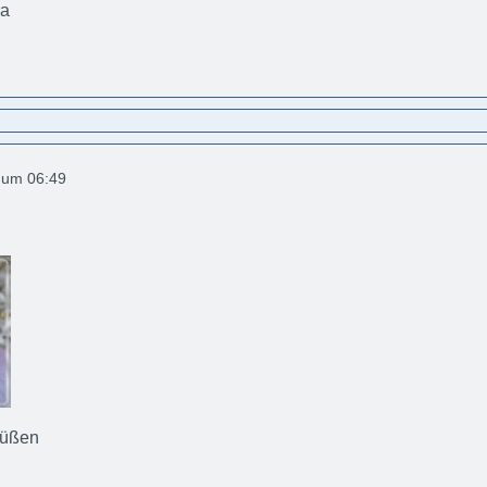
ra
2 um 06:49
rüßen