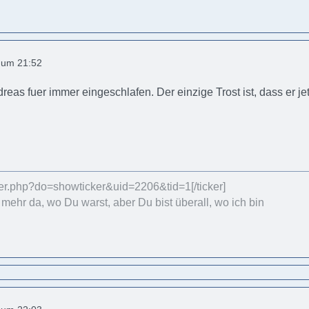
2 um 21:52
dreas fuer immer eingeschlafen. Der einzige Trost ist, dass er je
cker.php?do=showticker&uid=2206&tid=1[/ticker]
t mehr da, wo Du warst, aber Du bist überall, wo ich bin