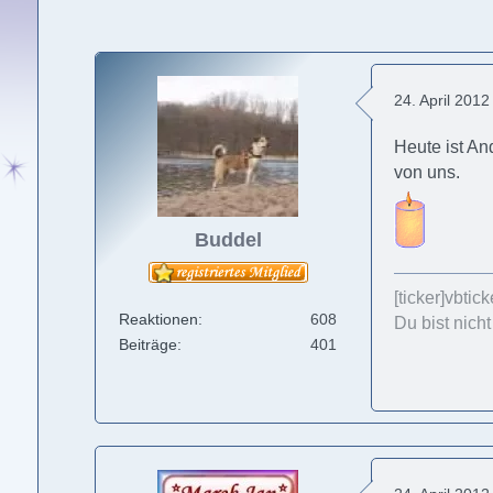
24. April 201
Heute ist An
von uns.
Buddel
[ticker]vbti
Reaktionen
608
Du bist nich
Beiträge
401