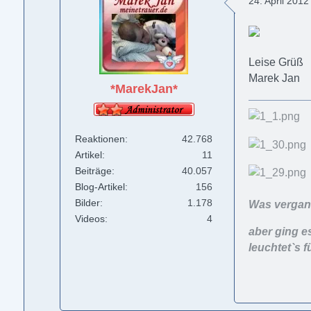
24. April 201
Leise Grüß
Marek Jan
*MarekJan*
Reaktionen
42.768
Artikel
11
Beiträge
40.057
Blog-Artikel
156
Bilder
1.178
Was vergang
Videos
4
aber ging e
leuchtet`s f