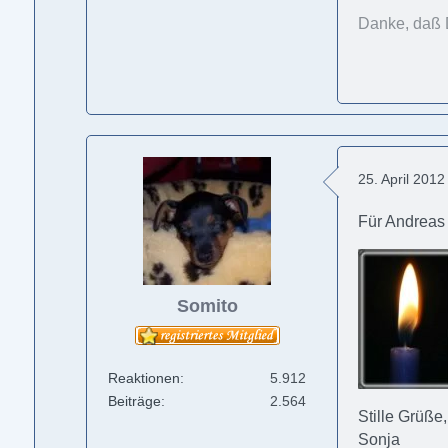
Danke, daß 
25. April 201
Für Andreas .
Somito
Reaktionen
5.912
Beiträge
2.564
Stille Grüße,
Sonja