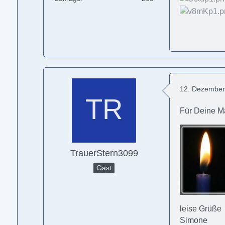
12. Dezember
Für Deine 
TrauerStern3099
Gast
leise Grüße
Simone