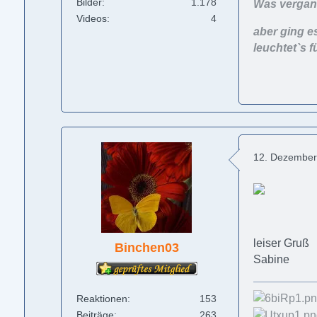
Bilder
1.178
Was vergang
Videos
4
aber ging e
leuchtet`s f
12. Dezember
leiser Gruß
Binchen03
Sabine
Reaktionen
153
Beiträge
263