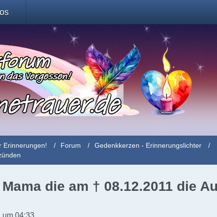
fos
r Erinnerungen!
Forum
Gedenkkerzen - Erinnerungslichter
nzünden
e Mama die am † 08.12.2011 die A
 um 04:33