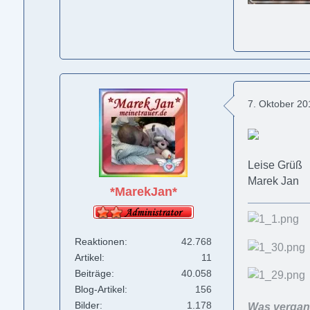
7. Oktober 2
Leise Grüß
Marek Jan
*MarekJan*
Reaktionen
42.768
Artikel
11
Beiträge
40.058
Blog-Artikel
156
Bilder
1.178
Was vergang