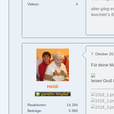
Videos
4
aber ging e
leuchtet`s f
7. Oktober 2
Für deine 
leisen Gruß 
Heidi
Reaktionen
14.284
Beiträge
5.980