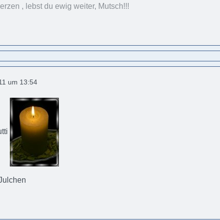
rzen , lebst du ewig weiter, Mutsch!!!
011 um 13:54
tti
 Julchen