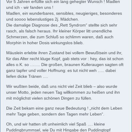
Vor 5 Jahren erfüllte sich ein lang gehegter Wunsch ! Madlen
und ich - wir fanden uns !
Madlen, ein wunderbares, sensibles, neugieriges, besonderes
und soooo lebenslustiges 2j. Mädchen.
Die damalige Diagnose des „Rett Syndrom“ stellte sich sehr
rasch, als falsch heraus. Ihr kleiner Körper litt unendliche
Schmerzen, die zum Schluß so schlimm waren, daß auch
Morphin in hoher Dosis wirkungslos blieb.
Mäuslein erlebte ihren Zustand bei vollem Bewußtsein und ihr,
für das Alter recht kluge Kopf, gab stets vor : hey, das ist schon
alles o.K. so …..... Die großen, braunen Kulleraugen sagten oft
ganz tapfer und voller Hoffnung: es tut nicht weh ….. dabei
liefen dicke Tränen ….
Wir wußten beide, daß uns nicht viel Zeit blieb – also wurde
unser Motto, jeden neuen Tag willkommen zu heißen und ihn
mit möglichst vielen schönen Dingen zu füllen.
Die Zeit bekam eine ganz neue Bedeutung ! „nicht dem Leben
mehr Tage geben, sondern den Tagen mehr Leben“.
Oh, und wir hatten oft unheimlich viel Spaß …. kleine
Puddingbrummsel, wie Du mit Hingabe den Puddingtopf