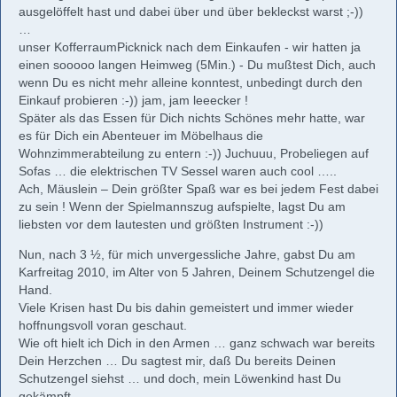
ausgelöffelt hast und dabei über und über bekleckst warst ;-))
…
unser KofferraumPicknick nach dem Einkaufen - wir hatten ja
einen sooooo langen Heimweg (5Min.) - Du mußtest Dich, auch
wenn Du es nicht mehr alleine konntest, unbedingt durch den
Einkauf probieren :-)) jam, jam leeecker !
Später als das Essen für Dich nichts Schönes mehr hatte, war
es für Dich ein Abenteuer im Möbelhaus die
Wohnzimmerabteilung zu entern :-)) Juchuuu, Probeliegen auf
Sofas … die elektrischen TV Sessel waren auch cool …..
Ach, Mäuslein – Dein größter Spaß war es bei jedem Fest dabei
zu sein ! Wenn der Spielmannszug aufspielte, lagst Du am
liebsten vor dem lautesten und größten Instrument :-))
Nun, nach 3 ½, für mich unvergessliche Jahre, gabst Du am
Karfreitag 2010, im Alter von 5 Jahren, Deinem Schutzengel die
Hand.
Viele Krisen hast Du bis dahin gemeistert und immer wieder
hoffnungsvoll voran geschaut.
Wie oft hielt ich Dich in den Armen … ganz schwach war bereits
Dein Herzchen … Du sagtest mir, daß Du bereits Deinen
Schutzengel siehst … und doch, mein Löwenkind hast Du
gekämpft …