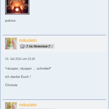
patrice
mäuslein
15. Juli 2011 um 23:20
*räusper, räusper ... schniiiief*
ich danke Euch !
Chrissie
mäuslein