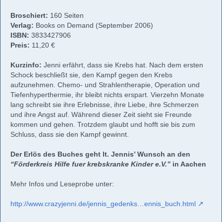
Broschiert:
160 Seiten
Verlag:
Books on Demand (September 2006)
ISBN:
3833427906
Preis:
11,20 €
Kurzinfo:
Jenni erfährt, dass sie Krebs hat. Nach dem ersten
Schock beschließt sie, den Kampf gegen den Krebs
aufzunehmen. Chemo- und Strahlentherapie, Operation und
Tiefenhyperthermie, ihr bleibt nichts erspart. Vierzehn Monate
lang schreibt sie ihre Erlebnisse, ihre Liebe, ihre Schmerzen
und ihre Angst auf. Während dieser Zeit sieht sie Freunde
kommen und gehen. Trotzdem glaubt und hofft sie bis zum
Schluss, dass sie den Kampf gewinnt.
Der Erlös des Buches geht lt. Jennis’ Wunsch an den
“Förderkreis Hilfe fuer krebskranke Kinder e.V.”
in Aachen
Mehr Infos und Leseprobe unter:
http://www.crazyjenni.de/jennis_gedenks…ennis_buch.html