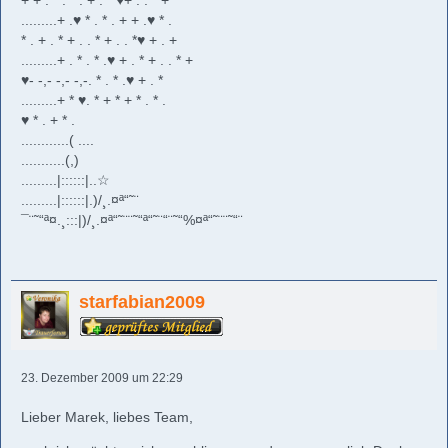
+ + . * . * . + . * ♥+ . . * +
.........+ .♥ * . * . + + .♥ * .
* . + . * + . . * + . . *♥ + . +
.........+ . * . * .♥ + . * + . . * +
♥- -,- -,- -,-. * . * .♥ + . *
.........+ * ♥. * + * + * . * .
♥ * . + * .
............( ....
...........(,)
.........|::::::|..☆
.........|::::::|.)/¸.¤ª“˜¨
¯¨˜“ª¤.¸:::|)/¸.¤ª“˜¨¨˜“ª“˜¨“¨˜“%¤ª“˜¨¨˜“¨
starfabian2009
23. Dezember 2009 um 22:29
Lieber Marek, liebes Team,