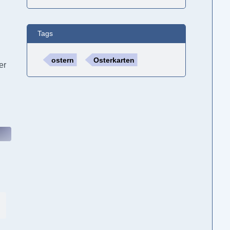
Tags
ostern
Osterkarten
er