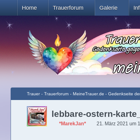
Home
Trauerforum
Galerie
In
Trauer - Trauerforum - MeineTrauer.de - Gedenkseite de
lebbare-ostern-kart
*MarekJan*
21. März 2021 um 