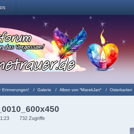
fos
r Erinnerungen!
Galerie
Alben von *MarekJan*
Osterkarten
e_0010_600x450
11:23
732 Zugriffe