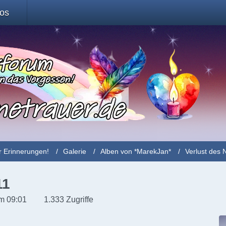
fos
r Erinnerungen!
Galerie
Alben von *MarekJan*
Verlust des 
11
m 09:01
1.333 Zugriffe