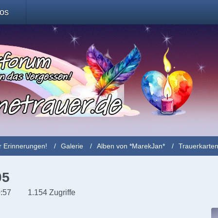
fos
r Erinnerungen!
Galerie
Alben von *MarekJan*
Trauerkarten
05
0:57
1.154 Zugriffe