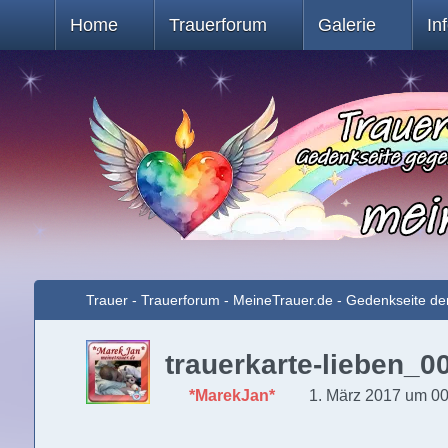
Home
Trauerforum
Galerie
In
Trauer - Trauerforum - MeineTrauer.de - Gedenkseite de
trauerkarte-lieben_0
*MarekJan*
1. März 2017 um 0