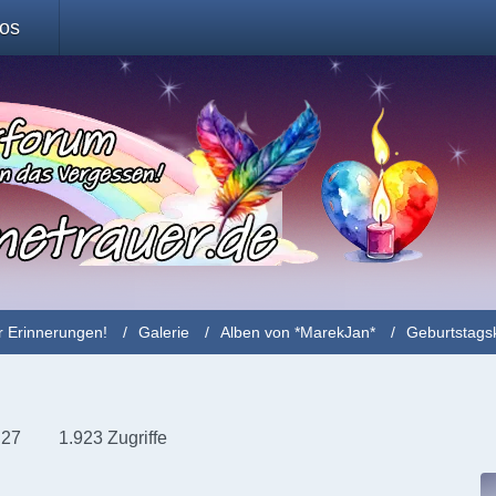
fos
r Erinnerungen!
Galerie
Alben von *MarekJan*
Geburtstags
:27
1.923 Zugriffe