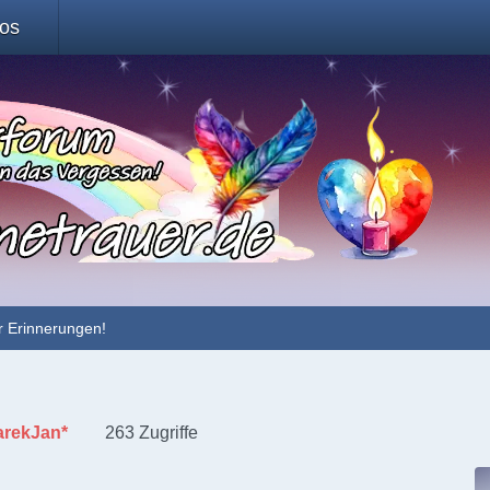
fos
r Erinnerungen!
arekJan*
263 Zugriffe