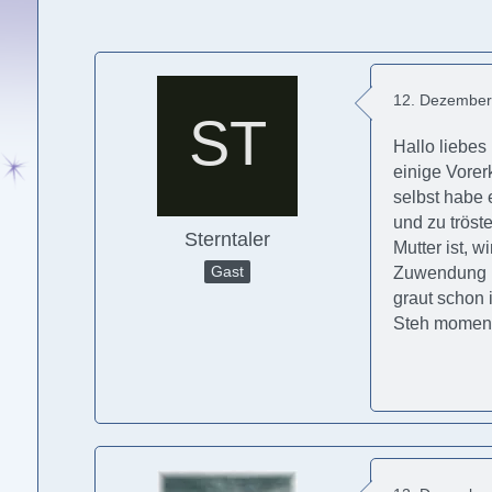
12. Dezember
Hallo liebes
einige Vorer
selbst habe 
und zu tröst
Sterntaler
Mutter ist, w
Gast
Zuwendung u
graut schon 
Steh momenta