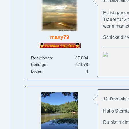
12. Dezember
Es ist ganz n
Trauer für 2
wenn man etw
maxy79
Schicke dir 
Reaktionen
87.894
Beiträge
47.079
Bilder
4
12. Dezember
Hallo Sternta
Du bist nicht