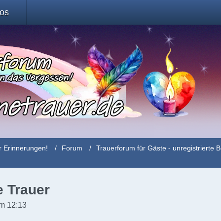
fos
r Erinnerungen!
Forum
Trauerforum für Gäste - unregistriert
e Trauer
m 12:13