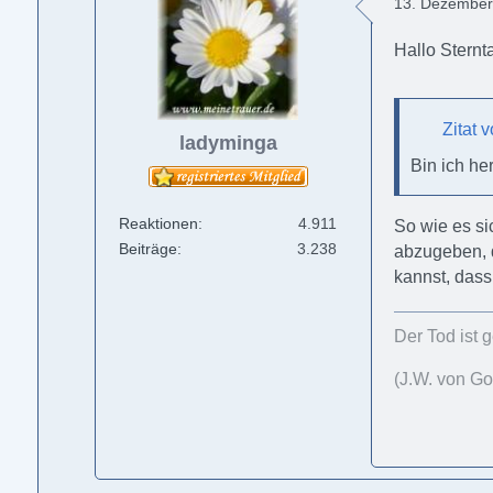
13. Dezember
Hallo Sternta
Zitat 
ladyminga
Bin ich he
Reaktionen
4.911
So wie es si
Beiträge
3.238
abzugeben, d
kannst, dass
Der Tod ist 
(J.W. von Go