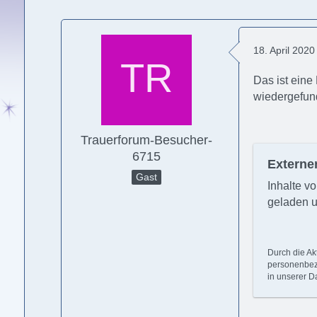
18. April 202
Das ist eine
wiedergefun
Trauerforum-Besucher-
6715
Externer
Gast
Inhalte v
geladen u
Durch die Ak
personenbezo
in unserer D