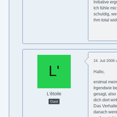
Initiative er
Ich fühle m
schuldig, wei
ihm total w
24. Juli 2008
Hallo,
erstmal mein
Irgendwie be
L'étoile
gesagt, also
dich dort wir
Gast
Das Verhalte
danach wenig