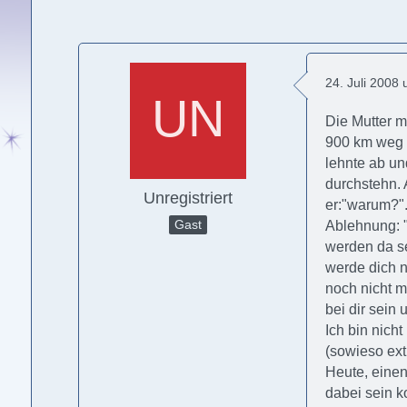
24. Juli 2008
Die Mutter m
900 km weg v
lehnte ab u
durchstehn. 
Unregistriert
er:"warum?".
Gast
Ablehnung: "
werden da se
werde dich n
noch nicht m
bei dir sein 
Ich bin nich
(sowieso ex
Heute, einen
dabei sein k