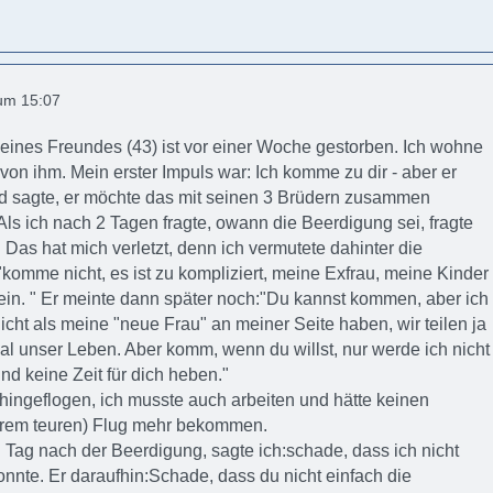
 um 15:07
eines Freundes (43) ist vor einer Woche gestorben. Ich wohne
on ihm. Mein erster Impuls war: Ich komme zu dir - aber er
nd sagte, er möchte das mit seinen 3 Brüdern zusammen
Als ich nach 2 Tagen fragte, owann die Beerdigung sei, fragte
 Das hat mich verletzt, denn ich vermutete dahinter die
komme nicht, es ist zu kompliziert, meine Exfrau, meine Kinder
in. " Er meinte dann später noch:"Du kannst kommen, aber ich
icht als meine "neue Frau" an meiner Seite haben, wir teilen ja
al unser Leben. Aber komm, wenn du willst, nur werde ich nicht
und keine Zeit für dich heben."
t hingeflogen, ich musste auch arbeiten und hätte keinen
trem teuren) Flug mehr bekommen.
 Tag nach der Beerdigung, sagte ich:schade, dass ich nicht
onnte. Er daraufhin:Schade, dass du nicht einfach die