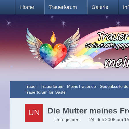
Home
Trauerforum
Galerie
In
Trauer - Trauerforum - MeineTrauer.de - Gedenkseite de
Trauerforum für Gäste
Die Mutter meines Fr
Unregistriert
24. Juli 2008 um 1