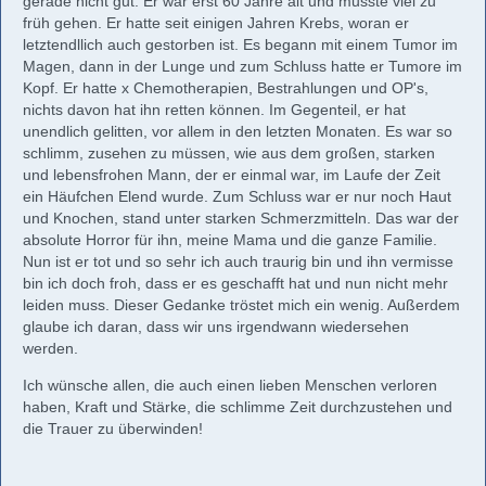
gerade nicht gut. Er war erst 60 Jahre alt und musste viel zu
früh gehen. Er hatte seit einigen Jahren Krebs, woran er
letztendllich auch gestorben ist. Es begann mit einem Tumor im
Magen, dann in der Lunge und zum Schluss hatte er Tumore im
Kopf. Er hatte x Chemotherapien, Bestrahlungen und OP's,
nichts davon hat ihn retten können. Im Gegenteil, er hat
unendlich gelitten, vor allem in den letzten Monaten. Es war so
schlimm, zusehen zu müssen, wie aus dem großen, starken
und lebensfrohen Mann, der er einmal war, im Laufe der Zeit
ein Häufchen Elend wurde. Zum Schluss war er nur noch Haut
und Knochen, stand unter starken Schmerzmitteln. Das war der
absolute Horror für ihn, meine Mama und die ganze Familie.
Nun ist er tot und so sehr ich auch traurig bin und ihn vermisse
bin ich doch froh, dass er es geschafft hat und nun nicht mehr
leiden muss. Dieser Gedanke tröstet mich ein wenig. Außerdem
glaube ich daran, dass wir uns irgendwann wiedersehen
werden.
Ich wünsche allen, die auch einen lieben Menschen verloren
haben, Kraft und Stärke, die schlimme Zeit durchzustehen und
die Trauer zu überwinden!