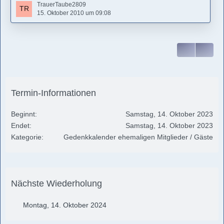
enge Verbindung und Freundschaft entwickelt. In den
TrauerTaube2809
letzen Monaten verging bis zu dem Tag als sie ins KH kam (
15. Oktober 2010 um 09:08
21.September ) kein Tag, an dem wir nicht wenigstens 1,5
Stunden telefoniert haben.
Wir haben uns…
Termin-Informationen
Beginnt
Samstag, 14. Oktober 2023
Endet
Samstag, 14. Oktober 2023
Kategorie
Gedenkkalender ehemaligen Mitglieder / Gäste
Nächste Wiederholung
Montag, 14. Oktober 2024