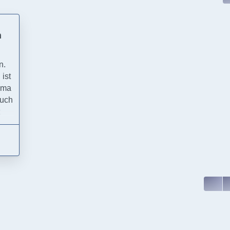
n
n.
 ist
oma
auch
t
er
ch