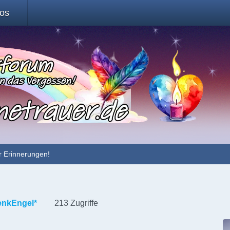
fos
r Erinnerungen!
enkEngel*
213 Zugriffe