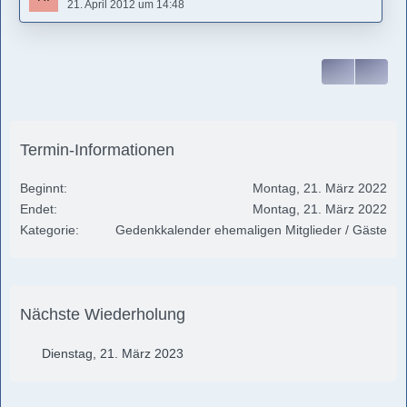
21. April 2012 um 14:48
Mein geliebter Schatz!
Heute ist es genau einen Monat her, dass Du mich so
plötzlich verlassen hast. Ich will das einfach immer noch
nicht glauben und denke immer noch, wenn ich es mir nur
genug wünsche, dann kommst du zurück.
Du fehlst mir so sehr und bist immer in meinen Gedanken.
Ich werde dich immer lieben!
Termin-Informationen
Beginnt
Montag, 21. März 2022
Endet
Montag, 21. März 2022
Kategorie
Gedenkkalender ehemaligen Mitglieder / Gäste
Nächste Wiederholung
Dienstag, 21. März 2023