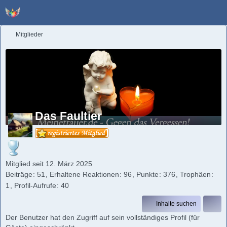
Mitglieder
Das Faultier
Mitglied seit 12. März 2025
Beiträge
51
Erhaltene Reaktionen
96
Punkte
376
Trophäen
1
Profil-Aufrufe
40
Inhalte suchen
Der Benutzer hat den Zugriff auf sein vollständiges Profil (für