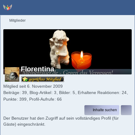
Mitglieder
Florentina
Mitglied seit 6. November 2009
Beiträge
39
Blog-Artikel
3
Bilder
5
Erhaltene Reaktionen
24
Punkte
399
Profil-Aufrufe
66
Inhalte suchen
Der Benutzer hat den Zugriff auf sein vollständiges Profil (für
Gäste) eingeschränkt.