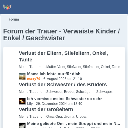
Forum
Forum der Trauer - Verwaiste Kinder /
Enkel / Geschwister
Verlust der Eltern, Stiefeltern, Onkel,
Tante
Meine Trauer um Mutter, Vater, Stiefvater, Stiefmutter, Onkel, Tante.
L
Mama ich lebte nur für dich
maxy79
6. August 2026 um 21:10
e
Verlust der Schwester / des Bruders
t
z
Meine Trauer um Schwester, Bruder, Schwägerin, Schwager.
t
L
Ich vermisse meine Schwester so sehr
e
Lily
29. Dezember 2024 um 18:40
e
B
Verlust der Großeltern
t
e
z
Meine Trauer um Oma, Opa, Uroma, Uropa.
i
t
L
Meine geliebte Omi , mein Struppi und mein Nachbar ein Leben ohne sie, wie geht das.
t
e