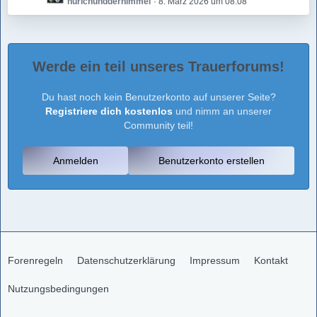
nurichundderhimmel
8. März 2026 um 08:08
e
r
B
t
ä
e
z
g
i
t
e
t
e
Werde ein teil unseres Trauerforums!
r
B
ä
e
Du hast noch kein Benutzerkonto auf unserer Seite?
g
i
Registriere dich kostenlos
e
und nimm an unserer
t
Community teil!
r
ä
g
Anmelden
Benutzerkonto erstellen
e
Forenregeln
Datenschutzerklärung
Impressum
Kontakt
Nutzungsbedingungen